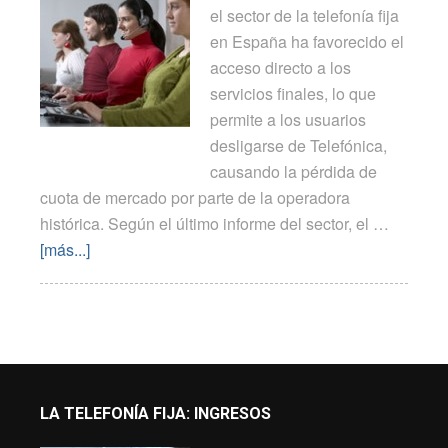
el sector de la telefonía fija
en España ha favorecido el
acceso directo a los
servicios finales, lo que
permite a los usuarios
desligarse de Telefónica,
causando la pérdida de
cuota de mercado por parte de la operadora
histórica. Según el último informe del sector, el …
[más...]
LA TELEFONÍA FIJA: INGRESOS